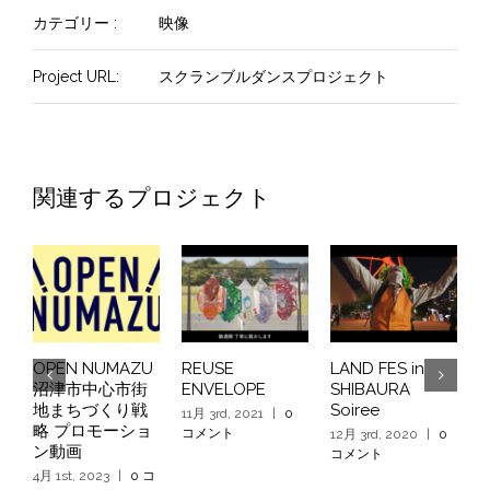
カテゴリー :
映像
Project URL:
スクランブルダンスプロジェクト
関連するプロジェクト
OPEN NUMAZU
REUSE
LAND FES in
L
沼津市中心市街
ENVELOPE
SHIBAURA
S
地まちづくり戦
Soiree
M
11月 3rd, 2021
|
0
略 プロモーショ
コメント
12月 3rd, 2020
|
0
1
ン動画
コメント
4月 1st, 2023
|
0 コ