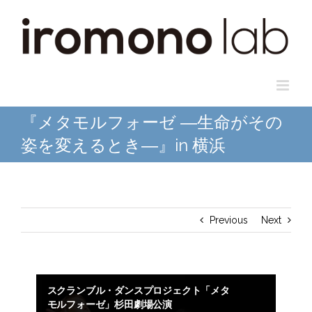
Skip
to
content
『メタモルフォーゼ ―生命がその
姿を変えるとき―』in 横浜
Previous
Next